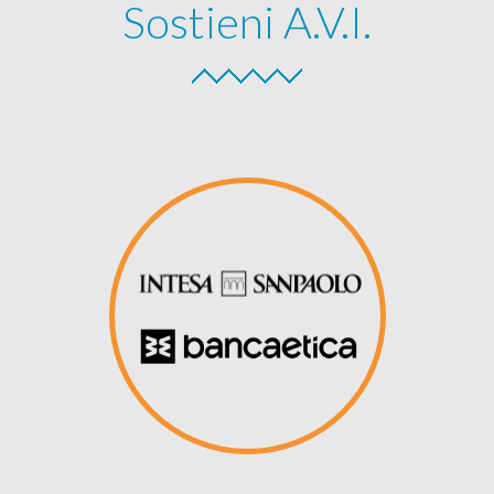
Sostieni A.V.I.
-- Adozioni scolastiche
-- Progetti
-- Contributi pubblici
Sostienici
Parti con noi
News
Media
Partners