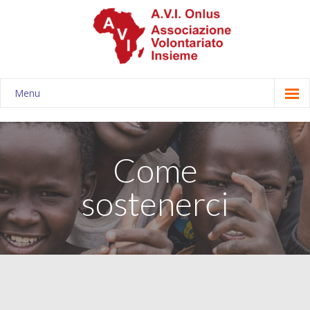
Menu
Associazione
-- Chi siamo
Come
-- Storia
sostenerci
-- Statuto e bilanci
-- Consiglio direttivo
-- Obiettivi
Progetti