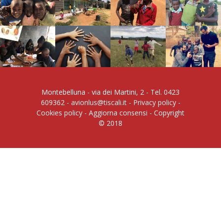
Montebelluna - via dei Martini, 2 - Tel. 0423
609362 -
avionlus@tiscali.it
-
Privacy policy
-
Cookies policy
-
Aggiorna consensi
- Copyright
© 2018