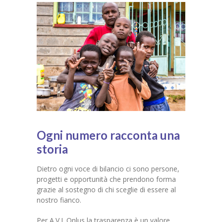
-- Adozioni scolastiche
-- Progetti
-- Contributi pubblici
Sostienici
Parti con noi
News
Ogni numero racconta una
Media
storia
Partners
Dietro ogni voce di bilancio ci sono persone,
progetti e opportunità che prendono forma
grazie al sostegno di chi sceglie di essere al
nostro fianco.
Per A.V.I. Onlus la trasparenza è un valore