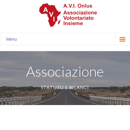
Menu
Associazione
-- Chi siamo
Associazione
-- Storia
STATUTO E BILANCI
-- Statuto e bilanci
-- Consiglio direttivo
-- Obiettivi
Progetti