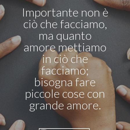
Importante non è
ciò che facciamo,
ma quanto
amore mettiamo
in ciò che
facciamo;
bisogna fare
piccole cose con
grande amore.