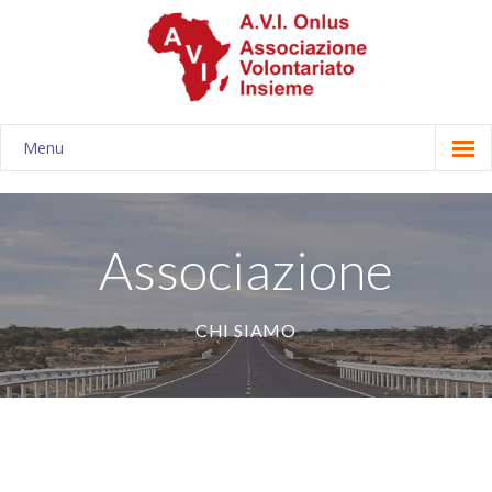
Menu
Associazione
-- Chi siamo
Associazione
-- Storia
CHI SIAMO
-- Statuto e bilanci
-- Consiglio direttivo
-- Obiettivi
Progetti