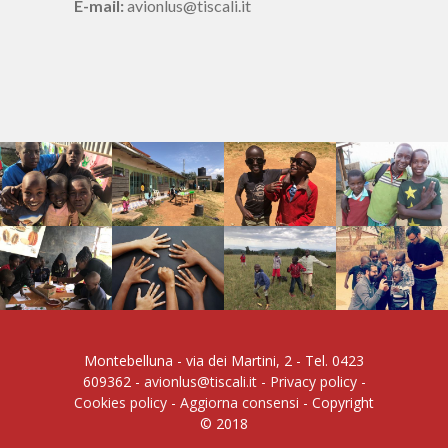
E-mail:
avionlus@tiscali.it
Montebelluna - via dei Martini, 2 - Tel. 0423
609362 -
avionlus@tiscali.it
-
Privacy policy
-
Cookies policy
-
Aggiorna consensi
- Copyright
© 2018